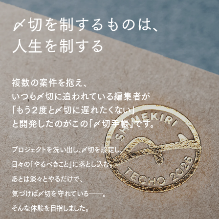
〆切を制するものは、
人生を制する
複数の案件を抱え、
いつも〆切に追われている編集者が
「もう２度と〆切に遅れたくない」
と開発したのがこの「〆切手帳」です。
プロジェクトを洗い出し、〆切を設定し、
日々の「やるべきこと」に落とし込む。
あとは淡々とやるだけで、
気づけば〆切を守れている――。
そんな体験を目指しました。