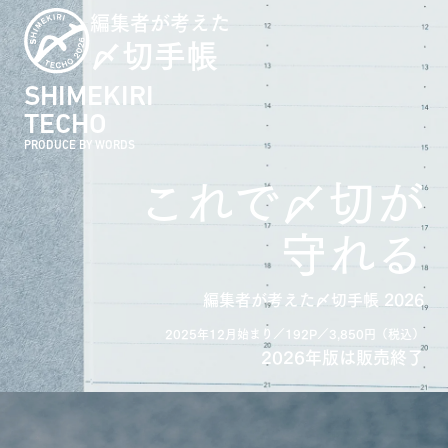
編集者が考えた
〆切手帳
SHIMEKIRI
TECHO
PRODUCE BY WORDS
これで〆切が
守れる
編集者が考えた〆切手帳 2026
2025年12月始まり／192P／3,850円（税込）
2026年版は販売終了