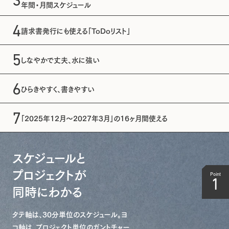
3
年間・月間スケジュール
4
請求書発行にも使える
「ToDoリスト」
5
しなやかで丈夫、
水に強い
6
ひらきやすく、
書きやすい
7
「2025年12月〜2027年3月」
の16ヶ月間使える
〆切手帳を開く様子の動画
スケジュールと
プロジェクトが
Point
1
同時にわかる
タテ軸は、30分単位のスケジュール。ヨ
コ軸は、プロジェクト単位のガントチャー