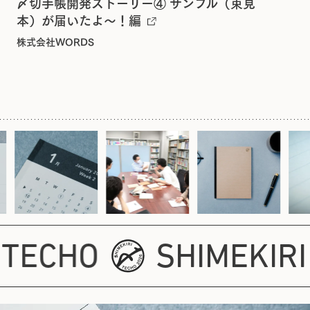
〆切手帳開発ストーリー④ サンプル（束見
本）が届いたよ〜！編
株式会社WORDS
I TECHO
SHIMEKIR